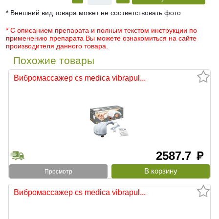
* Внешний вид товара может не соответствовать фото
* С описанием препарата и полным текстом инструкции по
применению препарата Вы можете ознакомиться на сайте
производителя данного товара.
Похожие товары
Вибромассажер cs medica vibrapul...
2587.7
руб
Просмотр
Вибромассажер cs medica vibrapul...