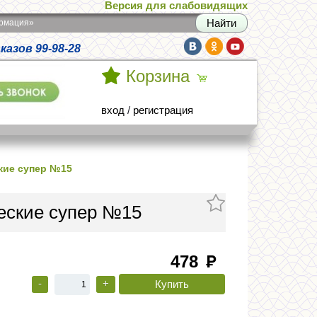
Версия для слабовидящих
армация»
азов 99-98-28
Корзина
вход
/
регистрация
кие супер №15
еские супер №15
478
руб
-
+