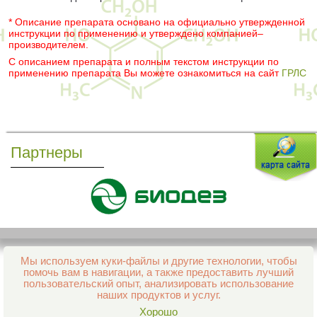
* Описание препарата основано на официально утвержденной
инструкции по применению и утверждено компанией–
производителем.
С описанием препарата и полным текстом инструкции по
применению препарата Вы можете ознакомиться на сайт
ГРЛС
Партнеры
Мы используем куки-файлы и другие технологии, чтобы
Все права защищены и охраняются законом
помочь вам в навигации, а также предоставить лучший
© 2013–2026 Интернет-аптека Фармация
пользовательский опыт, анализировать использование
е-mail:
support@aptekapenza.ru
наших продуктов и услуг.
Телефон: Служба обработки заказов 99-98-28
Хорошо