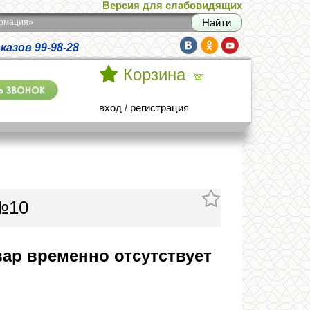
Версия для слабовидящих
армация»
азов 99-98-28
Корзина
вход
/
регистрация
№10
ар временно отсутствует