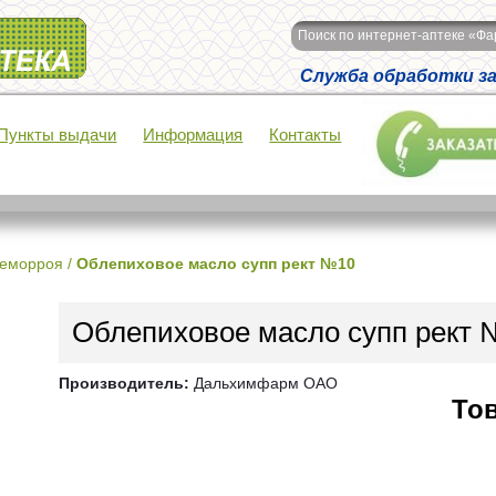
Поиск по интернет-аптеке «Ф
Служба обработки зак
Пункты выдачи
Информация
Контакты
геморроя
/
Облепиховое масло супп рект №10
Облепиховое масло супп рект 
Производитель:
Дальхимфарм ОАО
Тов