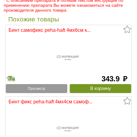
* С описанием препарата и полным текстом инструкции по
применению препарата Вы можете ознакомиться на сайте
производителя данного товара.
Похожие товары
Бинт самофикс peha-haft 4мх6см к...
343.9
руб
Просмотр
Бинт фикс peha-haft 4мх4см самоф...