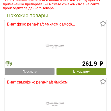
* С описанием препарата и полным текстом инструкции по
применению препарата Вы можете ознакомиться на сайте
производителя данного товара.
Похожие товары
Бинт фикс peha-haft 4мх4см самоф...
261.9
руб
Просмотр
Бинт самофикс peha-haft 4мх6см