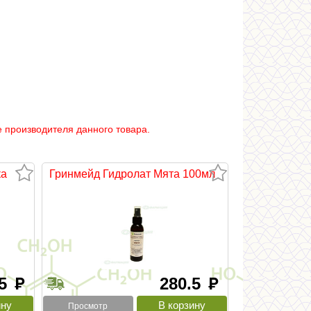
 производителя данного товара.
ка
Гринмейд Гидролат Мята 100мл
.5
280.5
руб
руб
Просмотр