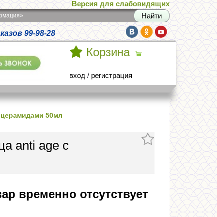
Версия для слабовидящих
армация»
азов 99-98-28
Корзина
вход
/
регистрация
с церамидами 50мл
а anti age с
ар временно отсутствует