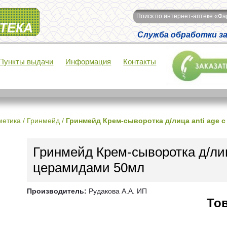
Поиск по интернет-аптеке «Ф
Служба обработки зак
Пункты выдачи
Информация
Контакты
метика
/
Гринмейд
/
Гринмейд Крем-сыворотка д/лица anti age 
Гринмейд Крем-сыворотка д/лиц
церамидами 50мл
Производитель:
Рудакова А.А. ИП
Тов