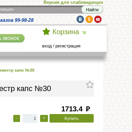
Версия для слабовидящих
армация»
азов 99-98-28
Корзина
вход
/
регистрация
иместр капс №30
местр капс №30
1713.4
руб
-
+