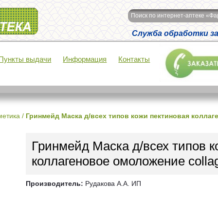
Поиск по интернет-аптеке «Ф
Служба обработки зак
Пункты выдачи
Информация
Контакты
метика
/
Гринмейд Маска д/всех типов кожи пектиновая коллаг
Гринмейд Маска д/всех типов к
коллагеновое омоложение colla
Производитель:
Рудакова А.А. ИП