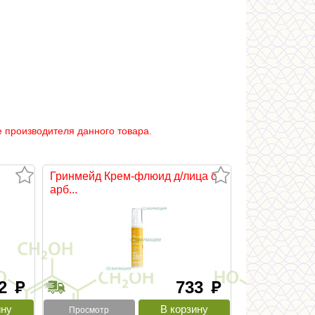
 производителя данного товара.
Гринмейд Крем-флюид д/лица с
арб...
.2
733
руб
руб
Просмотр