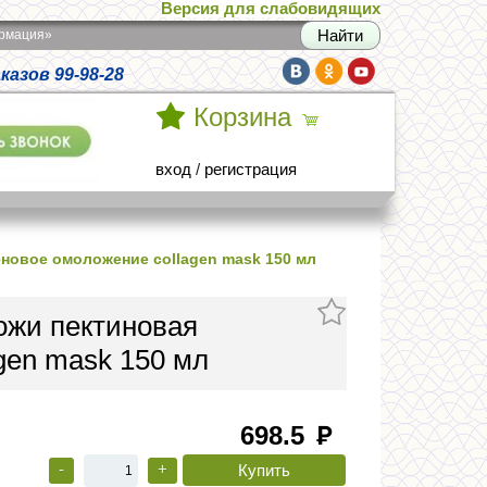
Версия для слабовидящих
армация»
азов 99-98-28
Корзина
вход
/
регистрация
еновое омоложение collagen mask 150 мл
ожи пектиновая
gen mask 150 мл
698.5
руб
-
+