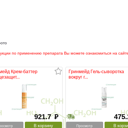
фото
рукции по применению препарата Вы можете ознакомиться на сайте
мейд Крем-баттер
Гринмейд Гель-сыворотка
езащит...
вокруг г...
921.7
475
руб
росмотр
Просмотр