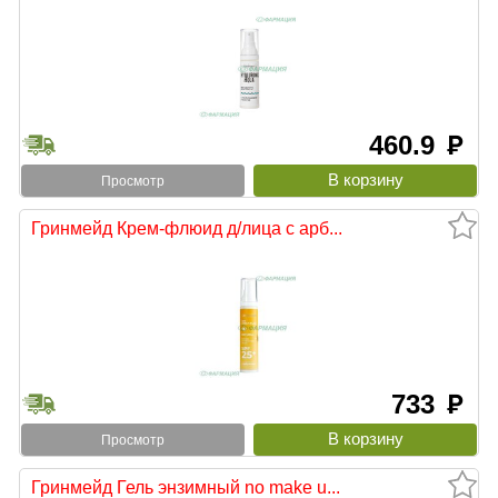
460.9
руб
Просмотр
Гринмейд Крем-флюид д/лица с арб...
733
руб
Просмотр
Гринмейд Гель энзимный no make u...