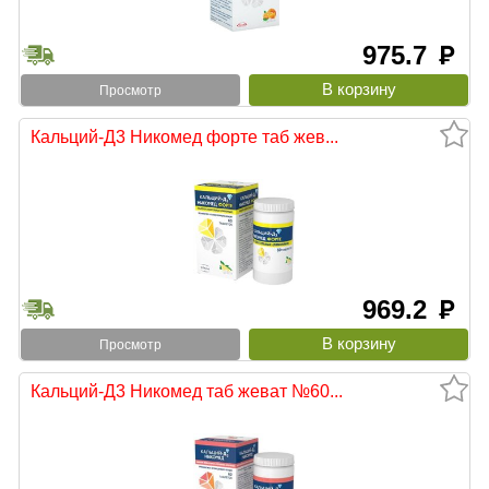
975.7
руб
Просмотр
Кальций-Д3 Никомед форте таб жев...
969.2
руб
Просмотр
Кальций-Д3 Никомед таб жеват №60...