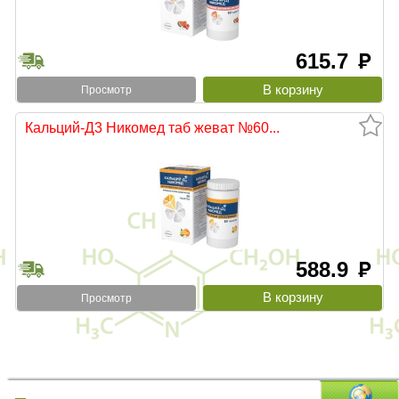
615.7
руб
Просмотр
Кальций-Д3 Никомед таб жеват №60...
588.9
руб
Просмотр