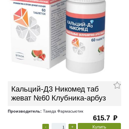
Кальций-Д3 Никомед таб
жеват №60 Клубника-арбуз
Производитель:
Такеда Фармасьютик
615.7
руб
-
+