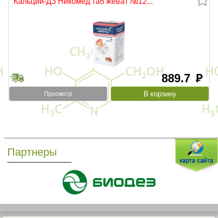
Кальций-Д3 Никомед таб жеват №12...
889.7
руб
Просмотр
Партнеры