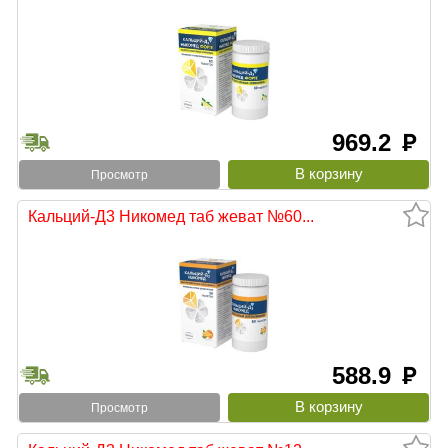
969.2
руб
Просмотр
Кальций-Д3 Никомед таб жеват №60...
588.9
руб
Просмотр