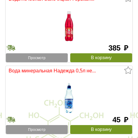
385
руб
Просмотр
Вода минеральная Надежда 0,5л не...
45
руб
Просмотр