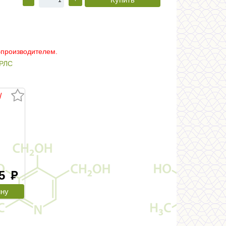
–производителем.
РЛС
/
.5
руб