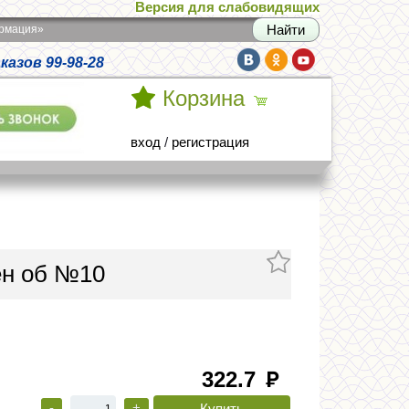
Версия для слабовидящих
армация»
азов 99-98-28
Корзина
вход
/
регистрация
ен об №10
322.7
руб
-
+