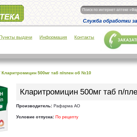
Поиск по интернет-аптеке «Ф
Служба обработки зак
Пункты выдачи
Информация
Контакты
/
Кларитромицин 500мг таб п/плен об №10
Кларитромицин 500мг таб п/пл
Производитель:
Рафарма АО
Условие отпуска:
По рецепту