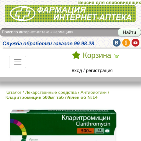
Версия для слабовидящих
Интернет-аптека Фармация
Поиск по интернет-аптеке «Фармация»
Служба обработки заказов 99-98-28
Корзина
вход
/
регистрация
Каталог
/
Лекарственные средства
/
Антибиотики
/
Кларитромицин 500мг таб п/плен об №14