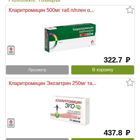
Кларитромицин 500мг таб п/плен о...
322.7
руб
Просмотр
Кларитромицин Экозитрин 250мг та...
437.8
руб