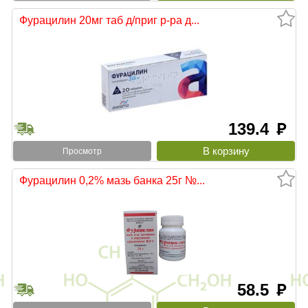
Фурацилин 20мг таб д/приг р-ра д...
139.4
руб
Просмотр
Фурацилин 0,2% мазь банка 25г №...
58.5
руб