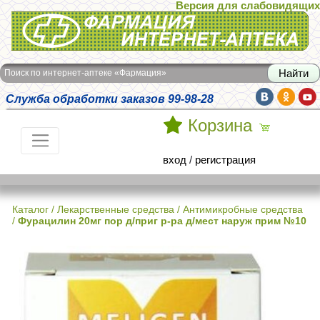
Версия для слабовидящих
Интернет-аптека Фармация
Поиск по интернет-аптеке «Фармация»
Служба обработки заказов 99-98-28
Корзина
вход
/
регистрация
Каталог
/
Лекарственные средства
/
Антимикробные средства
/
Фурацилин 20мг пор д/приг р-ра д/мест наруж прим №10