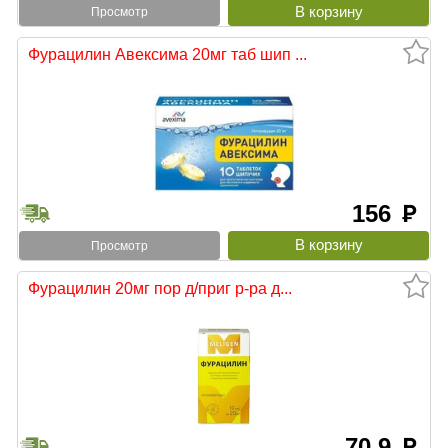
Просмотр
Фурацилин Авексима 20мг таб шип ...
156
руб
Просмотр
Фурацилин 20мг пор д/приг р-ра д...
70.9
руб