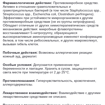
Фармакологическе действие:
Противомикробное средство.
Активен в отношении грамположительных и
грамотрицательных бактерий (в том числе Staphylococcus spp.,
Streptococcus spp., Escherichia coli, Clostridium perfringens).
Эффективен при устойчивости микроорганизмов к другим
противомикробным средствам (не из группы нитрофурана).
Обладает отличным от других химиотерапевтических средств
механизмом действия: микробные флавопротеины
восстанавливают 5-нитрогруппу, образующиеся
высокореактивные аминопроизводные изменяют конформацию
белков, в том числе рибосомальных, и других макромолекул,
вызывая гибель клеток.
Побочные действия:
Возможны аллергические реакции:
кожный зуд, дерматит.
Особые условия:
Допускается применение при
беременности и лактации. Хранить в сухом, защищенном от
света месте при температуре от 2 до 25°С.
Противопоказания:
Гиперчувствительность, кровотечения,
аллергодерматозы.
Лекарственное взаимодействие:
Взаимодействие с другими
лекарственными средствами не описано.