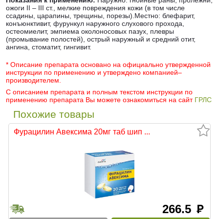
Показания к применению:
Наружно: гнойные раны, пролежни,
ожоги II – III ст., мелкие повреждения кожи (в том числе
ссадины, царапины, трещины, порезы).Местно: блефарит,
конъюнктивит, фурункул наружного слухового прохода,
остеомиелит, эмпиема околоносовых пазух, плевры
(промывание полостей), острый наружный и средний отит,
ангина, стоматит, гингивит.
* Описание препарата основано на официально утвержденной
инструкции по применению и утверждено компанией–
производителем.
С описанием препарата и полным текстом инструкции по
применению препарата Вы можете ознакомиться на сайт
ГРЛС
Похожие товары
Фурацилин Авексима 20мг таб шип ...
266.5
руб