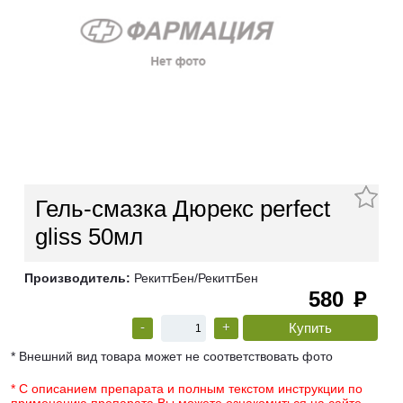
Гель-смазка Дюрекс perfect
gliss 50мл
Производитель:
РекиттБен/РекиттБен
580
руб
-
+
* Внешний вид товара может не соответствовать фото
* С описанием препарата и полным текстом инструкции по