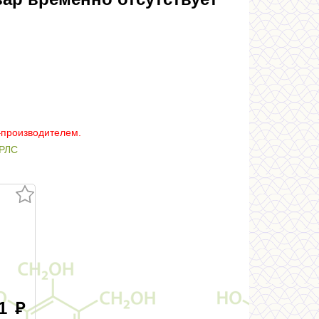
–производителем.
РЛС
.1
руб