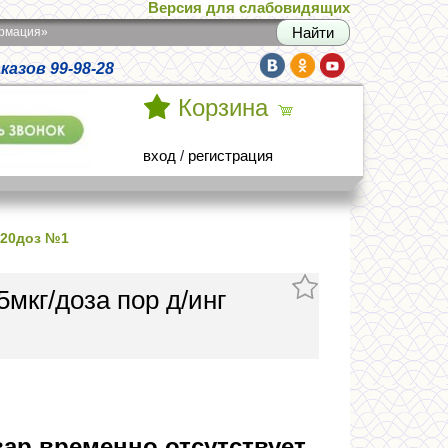
Версия для слабовидящих
армация»
азов 99-98-28
Корзина
вход
/
регистрация
120доз №1
мкг/доза пор д/инг
ар временно отсутствует