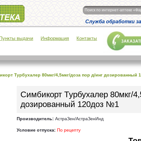
Поиск по интернет-аптеке «Ф
Служба обработки зак
Пункты выдачи
Информация
Контакты
икорт Турбухалер 80мкг/4,5мкг/доза пор д/инг дозированный 
Симбикорт Турбухалер 80мкг/4,5
дозированный 120доз №1
Производитель:
АстраЗен/АстраЗенИнд
Условие отпуска:
По рецепту
Тов