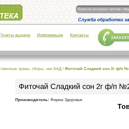
Поиск по интернет-аптеке «Ф
Служба обработки зак
Пункты выдачи
Информация
Контакты
ственные травы, сборы, чаи БАД
/
Фиточай Сладкий сон 2г ф/п №
Фиточай Сладкий сон 2г ф/п №
Производитель:
Фирма Здоровье
Тов