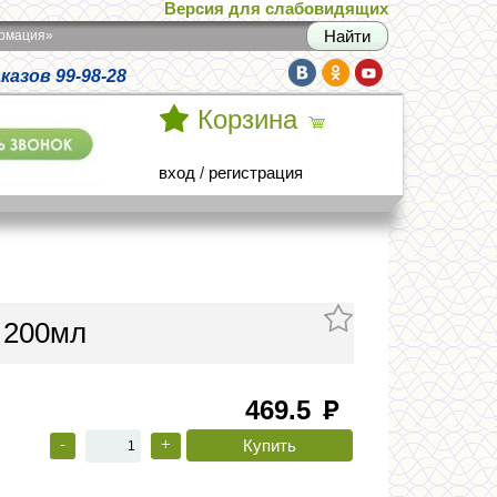
Версия для слабовидящих
армация»
азов 99-98-28
Корзина
вход
/
регистрация
y 200мл
469.5
руб
-
+