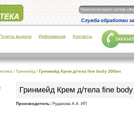
Поиск по интернет-аптеке «Ф
Служба обработки зак
Пункты выдачи
Информация
Контакты
метика
/
Гринмейд
/
Гринмейд Крем д/тела fine body 200мл
Гринмейд Крем д/тела fine bod
Производитель:
Рудакова А.А. ИП