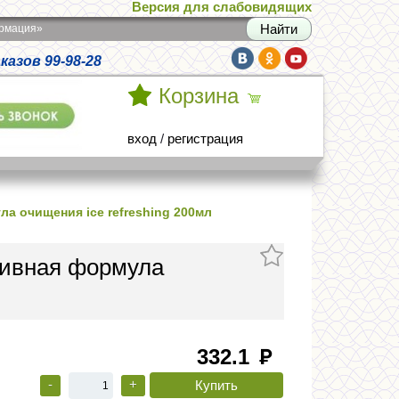
Версия для слабовидящих
армация»
азов 99-98-28
Корзина
вход
/
регистрация
а очищения ice refreshing 200мл
тивная формула
332.1
руб
-
+