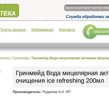
Поиск по интернет-аптеке «Ф
Служба обработки зак
Пункты выдачи
Информация
Контакты
метика
/
Гринмейд
/
Гринмейд Вода мицелярная активная формул
Гринмейд Вода мицелярная ак
очищения ice refreshing 200мл
Производитель:
Рудакова А.А. ИП