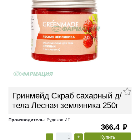
Гринмейд Скраб сахарный д/
тела Лесная земляника 250г
Производитель:
Рудаков ИП
366.4
руб
-
+