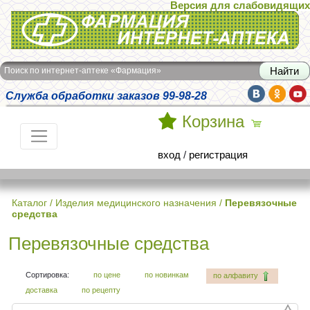
Версия для слабовидящих
Интернет-аптека Фармация
Поиск по интернет-аптеке «Фармация»
Служба обработки заказов 99-98-28
Корзина
вход
/
регистрация
Каталог
/
Изделия медицинского назначения
/
Перевязочные
средства
Перевязочные средства
Сортировка:
по цене
по новинкам
по алфавиту
доставка
по рецепту