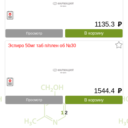
1135.3
руб
Просмотр
Эспиро 50мг таб п/плен об №30
1544.4
руб
Просмотр
1
2