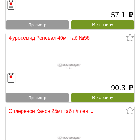
57.1
руб
Просмотр
Фуросемид Реневал 40мг таб №56
90.3
руб
Просмотр
Эплеренон Канон 25мг таб п/плен ...