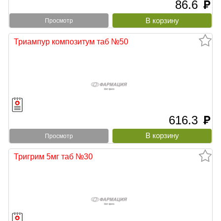
86.6
руб
Просмотр
Триампур композитум таб №50
616.3
руб
Просмотр
Тригрим 5мг таб №30