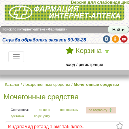
Версия для слабовидящих
Интернет-аптека Фармация
Поиск по интернет-аптеке «Фармация»
Служба обработки заказов 99-98-28
Корзина
вход
/
регистрация
Каталог
/
Лекарственные средства
/
Мочегонные средства
Мочегонные средства
Сортировка:
по цене
по новинкам
по алфавиту
доставка
по рецепту
Индапамид ретард 1,5мг таб п/пле...