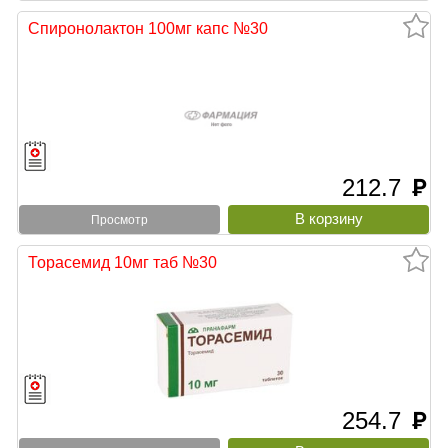
Спиронолактон 100мг капс №30
212.7
руб
Просмотр
Торасемид 10мг таб №30
254.7
руб