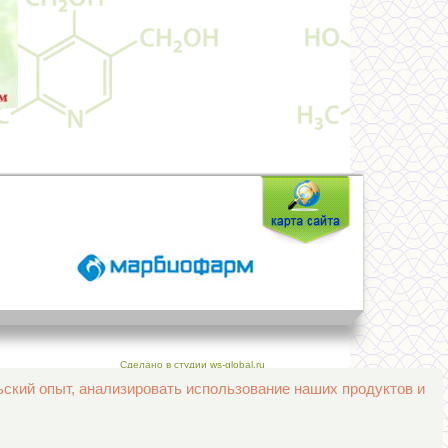
Сделано в студии ws-global.ru
ьский опыт, анализировать использование наших продуктов и