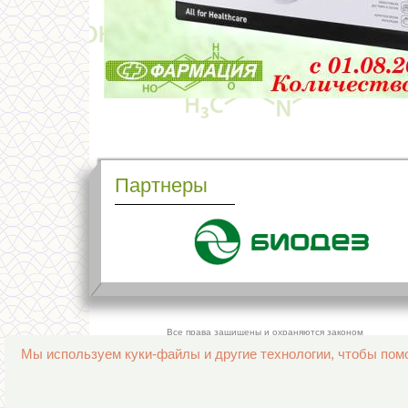
Партнеры
Все права защищены и охраняются законом
© 2013–2026 Интернет-аптека Фармация
Мы используем куки-файлы и другие технологии, чтобы помо
е-mail:
support@aptekapenza.ru
Телефон: Служба обработки заказов 99-98-28