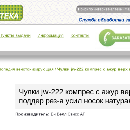
Поиск по интернет-аптеке «Ф
Служба обработки зак
Пункты выдачи
Информация
Контакты
топедия венотонизирующая
/
Чулки jw-222 компрес с ажур верх 
Чулки jw-222 компрес с ажур в
поддер рез-а усил носок натура
Производитель:
Би Велл Свисс АГ