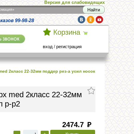
Версия для слабовидящих
армация»
азов 99-98-28
Корзина
вход
/
регистрация
med 2класс 22-32мм поддер рез-а усил носок
ерх med 2класс 22-32мм
л р-р2
2474.7
руб
-
+