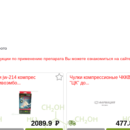
фото
рукции по применению препарата Вы можете ознакомиться на сайте
и jw-214 компрес
Чулки компрессионые ЧКК
ивоэмбо...
"ЦК" до...
2089.9
477
руб