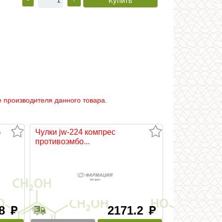
 производителя данного товара.
В
Чулки jw-224 компрес
противоэмбо...
.8
2171.2
руб
руб