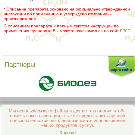
* Описание препарата основано на официально утвержденной
инструкции по применению и утверждено компанией–
производителем.
С описанием препарата и полным текстом инструкции по
применению препарата Вы можете ознакомиться на сайт
ГРЛС
Партнеры
Мы используем куки-файлы и другие технологии, чтобы
Все права защищены и охраняются законом
помочь вам в навигации, а также предоставить лучший
© 2013–2026 Интернет-аптека Фармация
пользовательский опыт, анализировать использование
е-mail:
support@aptekapenza.ru
наших продуктов и услуг.
Телефон: Служба обработки заказов 99-98-28
Хорошо