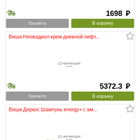
1698
руб
Просмотр
Виши Неовадиол крем дневной лифт...
5372.3
руб
Просмотр
Виши Деркос Шампунь energy+ с ам...