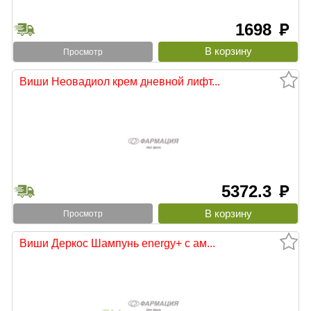
1698
руб
Просмотр
Виши Неовадиол крем дневной лифт...
5372.3
руб
Просмотр
Виши Деркос Шампунь energy+ с ам...