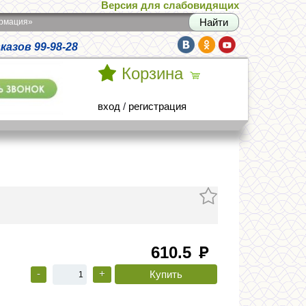
Версия для слабовидящих
армация»
азов 99-98-28
Корзина
вход
/
регистрация
610.5
руб
-
+