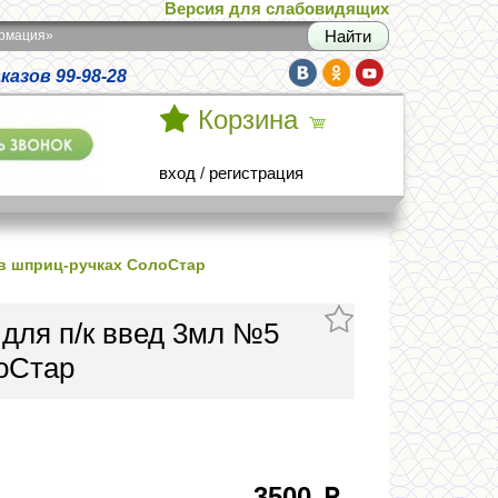
Версия для слабовидящих
армация»
азов 99-98-28
Корзина
вход
/
регистрация
 в шприц-ручках СолоСтар
 для п/к введ 3мл №5
оСтар
3500