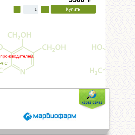
руб
-
+
–производителем.
РЛС