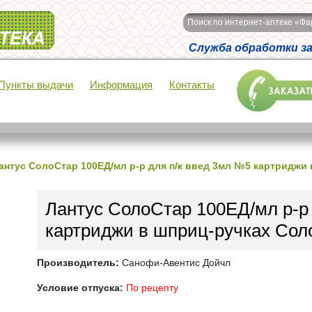
Поиск по интернет-аптеке «Ф
Служба обработки зак
Пункты выдачи
Информация
Контакты
антус СолоСтар 100ЕД/мл р-р для п/к введ 3мл №5 картриджи
Лантус СолоСтар 100ЕД/мл р-р
картриджи в шприц-ручках Сол
Производитель:
Санофи-Авентис Дойчл
Условие отпуска:
По рецепту