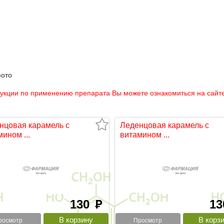
фото
рукции по применению препарата Вы можете ознакомиться на сайте
нцовая карамель с
Леденцовая карамель с
ином ...
витамином ...
130
1
руб
росмотр
Просмотр