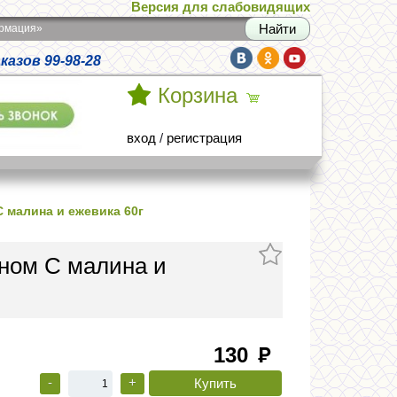
Версия для слабовидящих
армация»
азов 99-98-28
Корзина
вход
/
регистрация
 малина и ежевика 60г
ном С малина и
130
руб
-
+