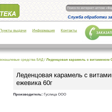
Поиск по интернет-аптеке «Ф
Служба обработки зак
Пункты выдачи
Информация
Контакты
вокашлевые средства БАД
/
Леденцовая карамель с витамином С
Леденцовая карамель с витами
ежевика 60г
Производитель:
Гуслица ООО