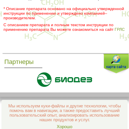
* Описание препарата основано на официально утвержденной
инструкции по применению и утверждено компанией–
производителем.
С описанием препарата и полным текстом инструкции по
применению препарата Вы можете ознакомиться на сайт
ГРЛС
Партнеры
Мы используем куки-файлы и другие технологии, чтобы
Все права защищены и охраняются законом
помочь вам в навигации, а также предоставить лучший
© 2013–2026 Интернет-аптека Фармация
пользовательский опыт, анализировать использование
е-mail:
support@aptekapenza.ru
наших продуктов и услуг.
Телефон: Служба обработки заказов 99-98-28
Хорошо