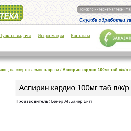
Поиск по интернет-аптеке «Ф
Служба обработки зак
Пункты выдачи
Информация
Контакты
яющ на свертываемость крови
/
Аспирин кардио 100мг таб п/к/р
Аспирин кардио 100мг таб п/к/
Производитель:
Байер АГ/Байер Битт