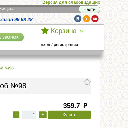
Версия для слабовидящих
армация»
азов 99-98-28
Корзина
вход
/
регистрация
 об №98
р об №98
359.7
руб
-
+