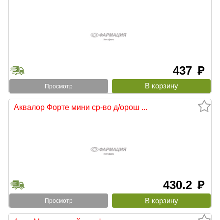
437
руб
Просмотр
Аквалор Форте мини ср-во д/орош ...
430.2
руб
Просмотр