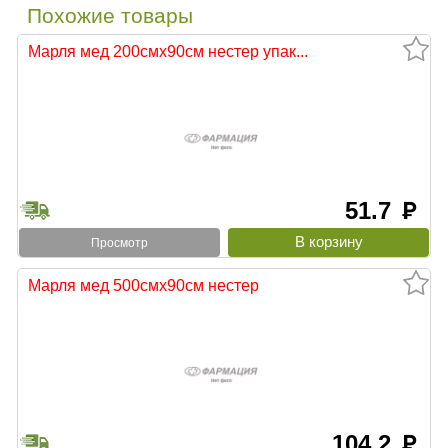
Похожие товары
Марля мед 200смх90см нестер упак...
51.7
руб
Просмотр
Марля мед 500смх90см нестер
104.2
руб