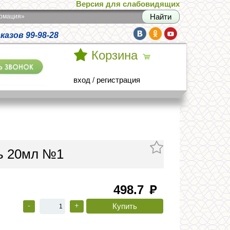
Версия для слабовидящих
армация»
азов 99-98-28
Корзина
вход
/
регистрация
рь 20мл №1
498.7
руб
-
+