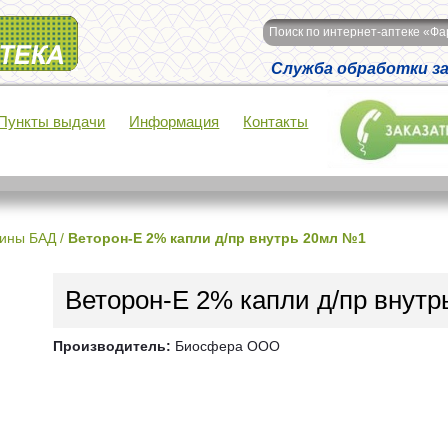
Поиск по интернет-аптеке «Ф
Служба обработки зак
Пункты выдачи
Информация
Контакты
ины БАД
/
Веторон-Е 2% капли д/пр внутрь 20мл №1
Веторон-Е 2% капли д/пр внут
Производитель:
Биосфера ООО