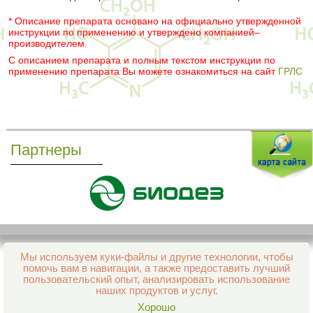
* Описание препарата основано на официально утвержденной
инструкции по применению и утверждено компанией–
производителем.
С описанием препарата и полным текстом инструкции по
применению препарата Вы можете ознакомиться на сайт
ГРЛС
Партнеры
Мы используем куки-файлы и другие технологии, чтобы
Все права защищены и охраняются законом
помочь вам в навигации, а также предоставить лучший
© 2013–2026 Интернет-аптека Фармация
пользовательский опыт, анализировать использование
е-mail:
support@aptekapenza.ru
наших продуктов и услуг.
Телефон: Служба обработки заказов 99-98-28
Хорошо