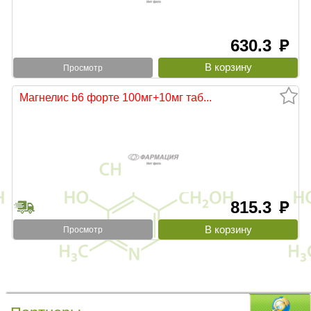
630.3
руб
Просмотр
Магнелис b6 форте 100мг+10мг таб...
815.3
руб
Просмотр