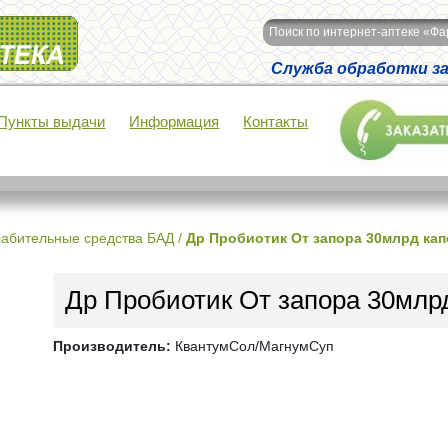
Поиск по интернет-аптеке «Ф
Служба обработки зак
Пункты выдачи
Информация
Контакты
абительные средства БАД
/
Др Пробиотик От запора 30млрд капс
Др Пробиотик От запора 30млрд 
Производитель:
КвантумСол/МагнумСуп