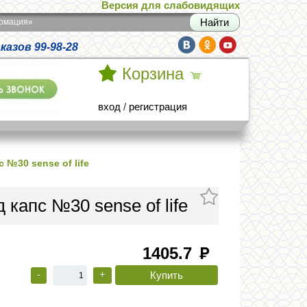
Версия для слабовидящих
армация»
азов 99-98-28
Корзина
вход
/
регистрация
 №30 sense of life
капс №30 sense of life
1405.7
руб
-
+