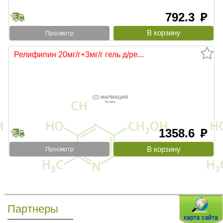
792.3
руб
Просмотр
Релифипин 20мг/г+3мг/г гель д/ре...
1358.6
руб
Просмотр
Партнеры