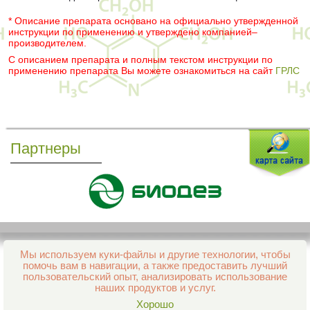
* Описание препарата основано на официально утвержденной
инструкции по применению и утверждено компанией–
производителем.
С описанием препарата и полным текстом инструкции по
применению препарата Вы можете ознакомиться на сайт
ГРЛС
Партнеры
Мы используем куки-файлы и другие технологии, чтобы
Все права защищены и охраняются законом
помочь вам в навигации, а также предоставить лучший
© 2013–2026 Интернет-аптека Фармация
пользовательский опыт, анализировать использование
е-mail:
support@aptekapenza.ru
наших продуктов и услуг.
Телефон: Служба обработки заказов 99-98-28
Хорошо