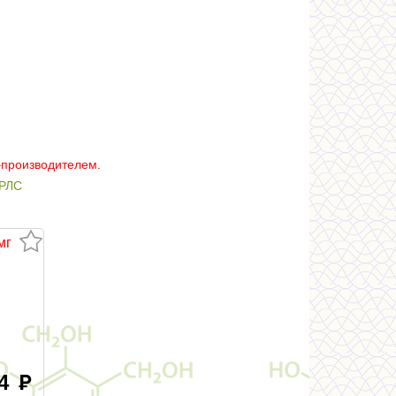
–производителем.
РЛС
мг
.4
руб