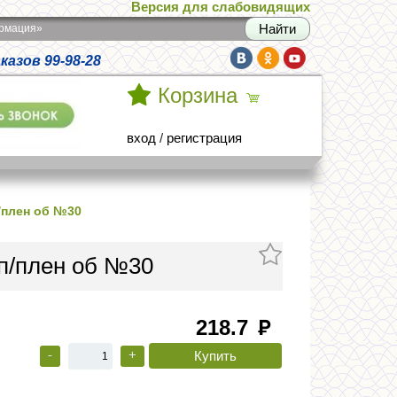
Версия для слабовидящих
армация»
азов 99-98-28
Корзина
вход
/
регистрация
/плен об №30
 п/плен об №30
218.7
руб
-
+