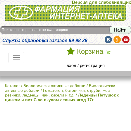
Версия для слабовидящих
Интернет-аптека Фармация
Поиск по интернет-аптеке «Фармация»
Служба обработки заказов 99-98-28
Корзина
вход
/
регистрация
Каталог
/
Биологически активные добавки
/
Биологически
активные добавки / Гематоген, батончики, отруби, жев
резинки, леденцы, чаи, кисели и т.д.
/
Леденцы Петушок с
цинком и вит С со вкусом лесных ягод 17г