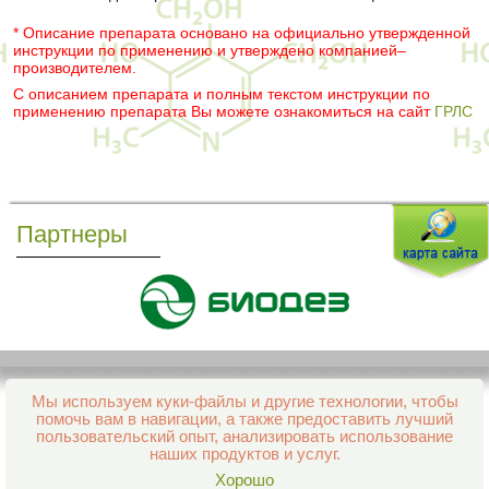
* Описание препарата основано на официально утвержденной
инструкции по применению и утверждено компанией–
производителем.
С описанием препарата и полным текстом инструкции по
применению препарата Вы можете ознакомиться на сайт
ГРЛС
Партнеры
Мы используем куки-файлы и другие технологии, чтобы
Все права защищены и охраняются законом
помочь вам в навигации, а также предоставить лучший
© 2013–2026 Интернет-аптека Фармация
пользовательский опыт, анализировать использование
е-mail:
support@aptekapenza.ru
наших продуктов и услуг.
Телефон: Служба обработки заказов 99-98-28
Хорошо