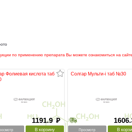
фото
рукции по применению препарата Вы можете ознакомиться на сайте
ар Фолиевая кислота таб
Солгар Мульти-i таб №30
0
1191.9
1606
руб
росмотр
Просмотр