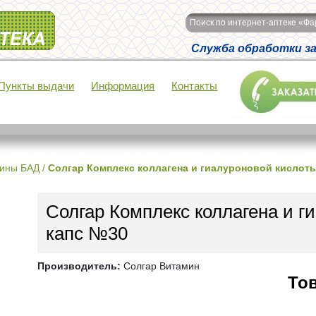
Поиск по интернет-аптеке «Ф
Служба обработки зак
Пункты выдачи
Информация
Контакты
ины БАД
/
Солгар Комплекс коллагена и гиалуроновой кислот
Солгар Комплекс коллагена и г
капс №30
Производитель:
Солгар Витамин
Тов