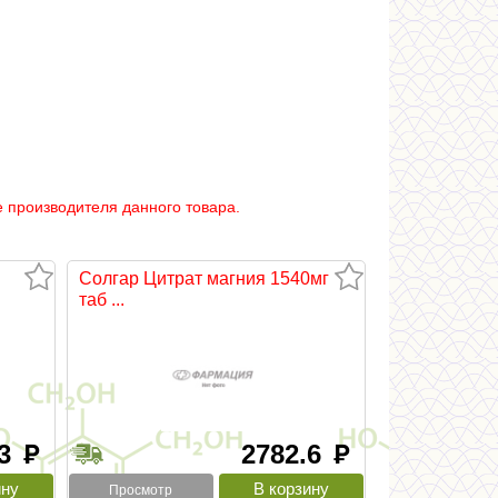
 производителя данного товара.
Солгар Цитрат магния 1540мг
таб ...
.3
2782.6
руб
руб
Просмотр