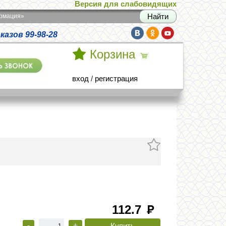
Версия для слабовидящих
армация»
азов 99-98-28
Корзина
вход
/
регистрация
112.7
руб
-
+