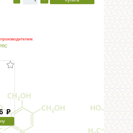
–производителем.
РЛС
.6
руб