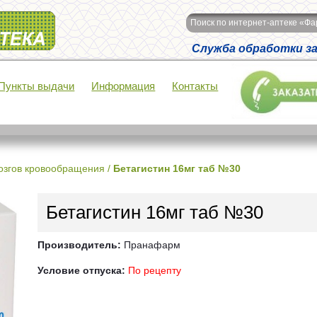
Поиск по интернет-аптеке «Ф
Служба обработки зак
Пункты выдачи
Информация
Контакты
озгов кровообращения
/
Бетагистин 16мг таб №30
Бетагистин 16мг таб №30
Производитель:
Пранафарм
Условие отпуска:
По рецепту