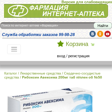
Версия для слабовидящих
Интернет-аптека Фармация
Поиск по интернет-аптеке «Фармация»
Служба обработки заказов 99-98-28
Корзина
вход
/
регистрация
Каталог
/
Лекарственные средства
/
Сердечно-сосудистые
средства
/
Рибоксин Авексима 200мг таб п/плен об №50