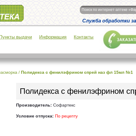
Поиск по интернет-аптеке «Ф
Служба обработки зак
Пункты выдачи
Информация
Контакты
насморка
/
Полидекса с фенилэфрином спрей наз фл 15мл №1
Полидекса с фенилэфрином сп
Производитель:
Софартекс
Условие отпуска:
По рецепту