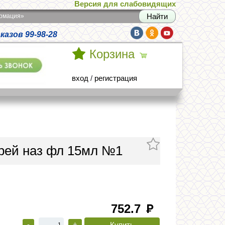
Версия для слабовидящих
армация»
азов 99-98-28
Корзина
вход
/
регистрация
рей наз фл 15мл №1
752.7
руб
-
+